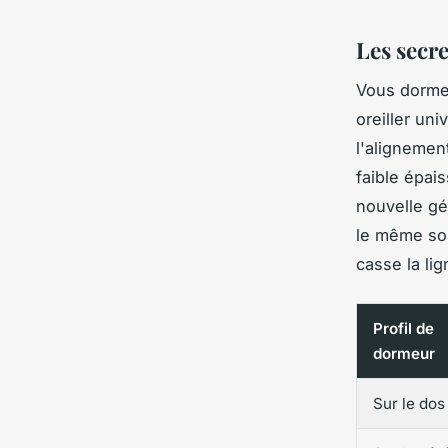
Les secr
Vous dormez
oreiller un
l'alignement
faible épai
nouvelle gé
le même sou
casse la lig
Profil de
dormeur
Sur le dos