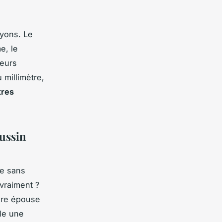
ayons. Le
e, le
teurs
 millimètre,
tres
oussin
te sans
 vraiment ?
ture épouse
lle une