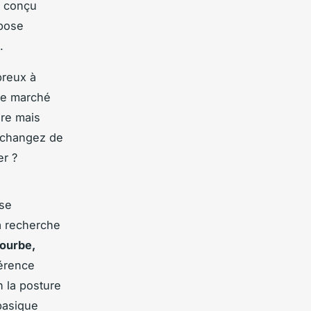
n conçu
pose
.
breux à
 Le marché
ire mais
s changez de
er ?
sse
la recherche
ourbe,
férence
n la posture
basique