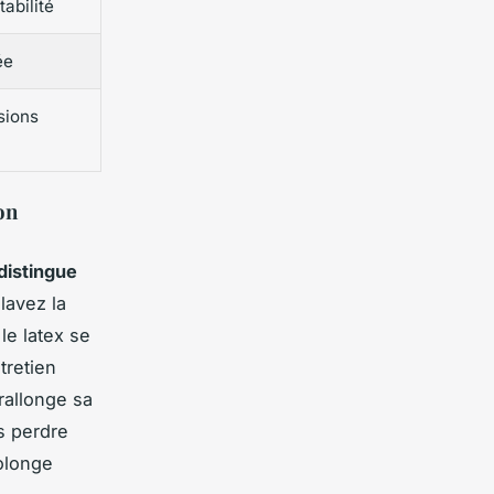
abilité
ée
sions
on
distingue
lavez la
le latex se
tretien
 rallonge sa
s perdre
rolonge