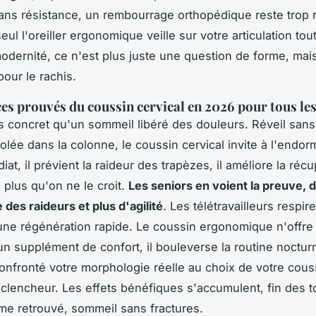
sans résistance, un rembourrage orthopédique reste trop 
seul l'oreiller ergonomique veille sur votre articulation to
odernité, ce n'est plus juste une question de forme, mais
pour le rachis
.
ces prouvés du coussin cervical en 2026 pour tous les
s concret qu'un sommeil libéré des douleurs. Réveil sans
olée dans la colonne, le coussin cervical invite à l'endo
at, il prévient la raideur des trapèzes, il améliore la réc
 plus qu'on ne le croit.
Les seniors en voient la preuve, d
 des raideurs et plus d'agilité
. Les télétravailleurs respir
'une régénération rapide. Le coussin ergonomique n'offre
n supplément de confort, il bouleverse la routine noctur
onfronté votre morphologie réelle au choix de votre cous
éclencheur.
Les effets bénéfiques s'accumulent, fin des t
alme retrouvé, sommeil sans fractures
.