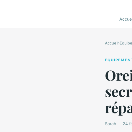
Accuei
Accueil
›
Équip
ÉQUIPEMEN
Orei
sec
rép
Sarah — 24 fé