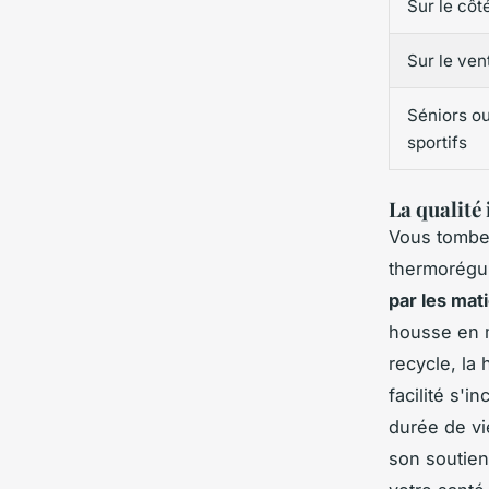
Sur le côt
Sur le ven
Séniors o
sportifs
La qualité 
Vous tombez
thermorégul
par les mati
housse en m
recycle, la 
facilité s'i
durée de vi
son soutien 