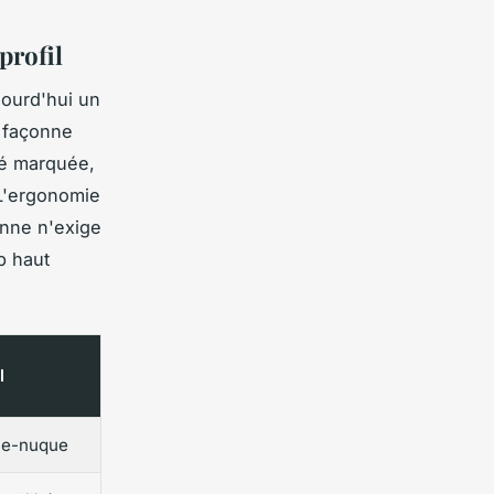
profil
jourd'hui un
t façonne
eté marquée,
 L'ergonomie
onne n'exige
p haut
l
ne-nuque