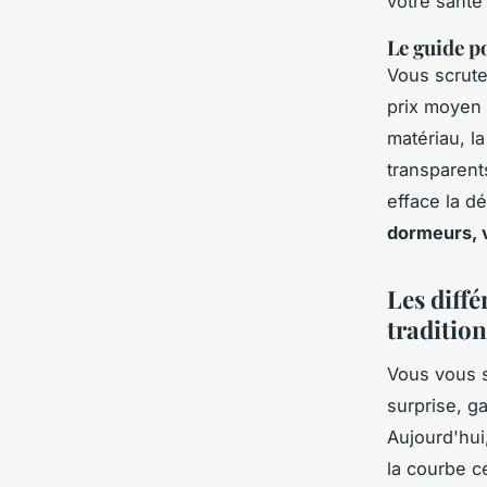
votre santé
Le guide p
Vous scrute
prix moyen f
matériau, la
transparent
efface la 
dormeurs, v
Les diff
traditio
Vous vous s
surprise, g
Aujourd'hui
la courbe c