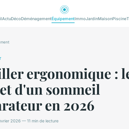
l
Actu
Déco
Déménagement
Équipement
Immo
Jardin
Maison
Piscine
T
ement
T
ller ergonomique : l
ret d'un sommeil
arateur en 2026
vrier 2026 — 11 min de lecture