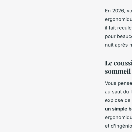
En 2026, vo
ergonomique
il fait recu
pour beauco
nuit après n
Le couss
sommeil 
Vous pensez
au saut du 
explose de
un simple b
ergonomique
et d'ingénio