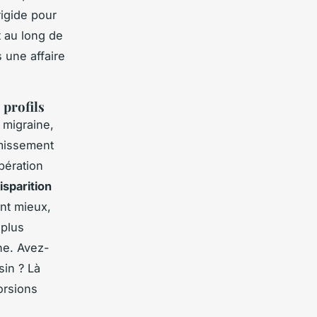
rigide pour
ut au long de
 une affaire
 profils
 migraine,
rmissement
upération
isparition
ent mieux,
 plus
ne. Avez-
sin ? Là
orsions