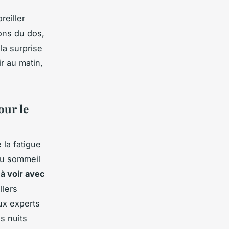
reiller
ions du dos,
 la surprise
r au matin,
our le
 la fatigue
 du sommeil
 à voir avec
llers
ux experts
es nuits