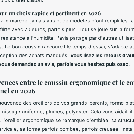
 plus d'une saison
.
our un choix rapide et pertinent en 2026
z le marché, jamais autant de modèles n'ont rempli les r
lirte avec 70 euros, parfois plus. Tout se joue sur la form
 résistance à l'humidité, l'avis partagé par d'autres utilisa
s. Le bon coussin raccourcit le temps d'essai, s'adapte au
déception des achats manqués.
Vous lisez les retours d'au
ous demandez un avis, parfois vous hésitez puis osez
.
érences entre le coussin ergonomique et le c
nnel en 2026
ouvenez des oreillers de vos grands-parents, forme pla
arnissage uniforme, plumes, polyester. Cela vous aidait-il
, l'oreiller ergonomique se remarque d'emblée, sa struc
ervicale, sa forme parfois bombée, parfois creusée, insta