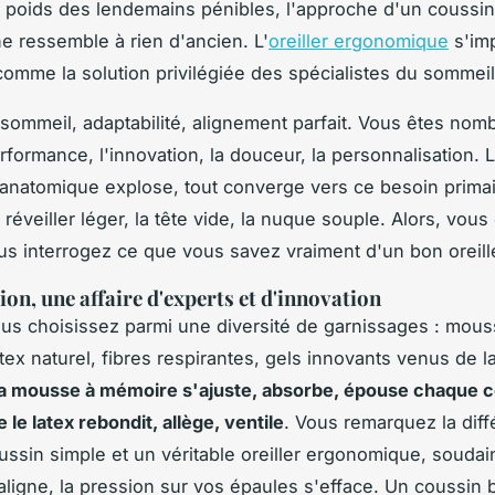
 poids des lendemains pénibles, l'approche d'un coussi
e ressemble à rien d'ancien. L'
oreiller ergonomique
s'im
omme la solution privilégiée des spécialistes du sommeil
sommeil, adaptabilité, alignement parfait
. Vous êtes nom
erformance, l'innovation, la douceur, la personnalisation.
anatomique explose, tout converge vers ce besoin prima
 réveiller léger, la tête vide, la nuque souple. Alors, vou
us interrogez ce que vous savez vraiment d'un bon oreill
ion, une affaire d'experts et d'innovation
us choisissez parmi une diversité de garnissages : mou
tex naturel, fibres respirantes, gels innovants venus de 
a mousse à mémoire s'ajuste, absorbe, épouse chaque c
le latex rebondit, allège, ventile
. Vous remarquez la dif
ussin simple et un véritable oreiller ergonomique, soudai
aligne, la pression sur vos épaules s'efface. Un coussin 