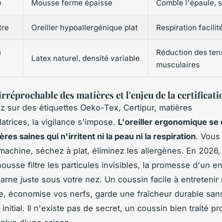
é
Mousse ferme épaisse
Comble l'épaule, st
tre
Oreiller hypoallergénique plat
Respiration facilit
u
Réduction des ten
Latex naturel, densité variable
musculaires
irréprochable des matières et l'enjeu de la certificati
 sur des étiquettes Oeko-Tex, Certipur, matières
atrices, la vigilance s'impose.
L'oreiller ergonomique se 
ères saines qui n'irritent ni la peau ni la respiration
. Vous 
achine, séchez à plat, éliminez les allergènes. En 2026, 
housse filtre les particules invisibles, la promesse d'un en
ncarne juste sous votre nez. Un coussin facile à entretenir
e, économise vos nerfs, garde une fraîcheur durable san
initial.
Il n'existe pas de secret, un coussin bien traité p