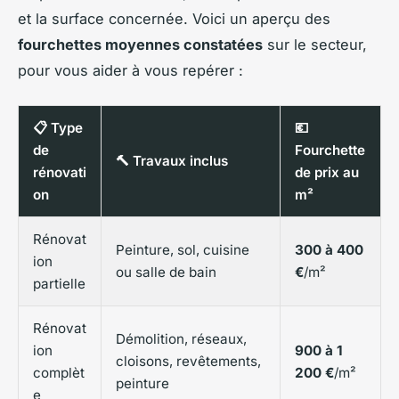
et la surface concernée. Voici un aperçu des
fourchettes moyennes constatées
sur le secteur,
pour vous aider à vous repérer :
📋 Type
💶
de
Fourchette
🔨 Travaux inclus
rénovati
de prix au
on
m²
Rénovat
Peinture, sol, cuisine
300 à 400
ion
ou salle de bain
€
/m²
partielle
Rénovat
Démolition, réseaux,
ion
900 à 1
cloisons, revêtements,
complèt
200 €
/m²
peinture
e